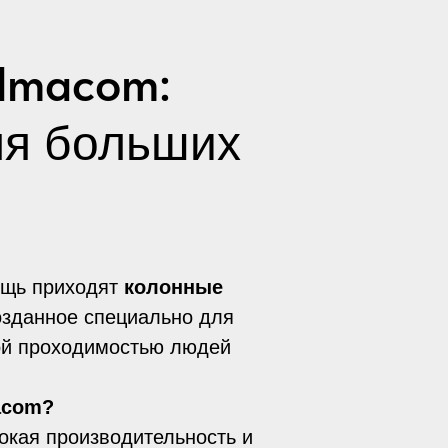
lmacom:
ля больших
ощь приходят
колонные
озданное специально для
ой проходимостью людей
acom?
окая производительность и