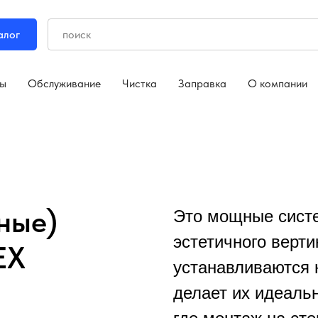
алог
ры
Обслуживание
Чистка
Заправка
О компании
ные)
Это мощные сист
эстетичного верти
EX
устанавливаются 
делает их идеал