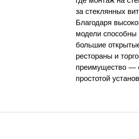
где монтаж на сте
за стеклянных ви
Благодаря высоко
модели способны 
большие открытые
рестораны и торг
преимущество — 
простотой устано