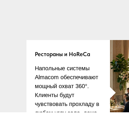
Рестораны и HoReCa
Напольные системы
Almacom обеспечивают
мощный охват 360°.
Клиенты будут
чувствовать прохладу в
любом углу зала, даже
при полной посадке и