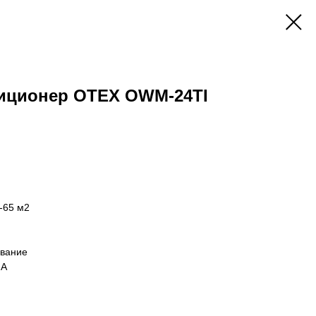
иционер OTEX OWM-24TI
-65 м2
ивание
 A