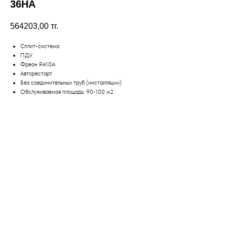
36HA
564203,00
тг.
Сплит-система
ПДУ
Фреон R410А
Авторестарт
Без соединительных труб (инсталляции)
Обслуживаемая площадь: 90-100 м2