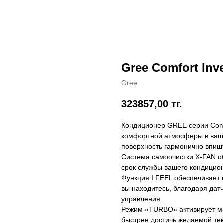
Gree Comfort Inve
Gree
323857,00
тг.
Кондиционер GREE серии Comfo
комфортной атмосферы в ваше
поверхность гармонично впишу
Система самоочистки X-FAN об
срок службы вашего кондицио
Функция I FEEL обеспечивает 
вы находитесь, благодаря датч
управления.
Режим «TURBO» активирует ма
быстрее достичь желаемой те