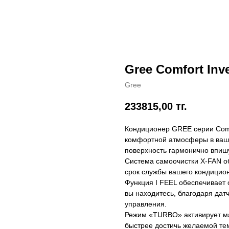
Gree Comfort Inve
Gree
233815,00
тг.
Кондиционер GREE серии Comfo
комфортной атмосферы в ваше
поверхность гармонично впишу
Система самоочистки X-FAN об
срок службы вашего кондицио
Функция I FEEL обеспечивает 
вы находитесь, благодаря датч
управления.
Режим «TURBO» активирует ма
быстрее достичь желаемой те