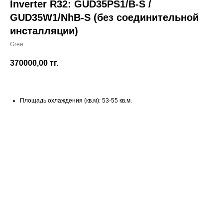
Inverter R32: GUD35PS1/B-S /
GUD35W1/NhB-S (без соединительной
инсталляции)
Gree
370000,00
тг.
Площадь охлаждения (кв.м): 53-55 кв.м.