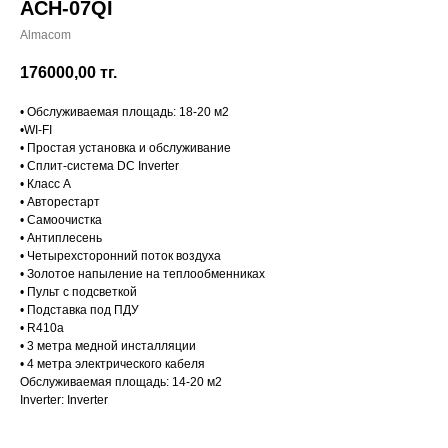
ACH-07QI
Almacom
176000,00
тг.
• Обслуживаемая площадь: 18-20 м2
•WI-FI
• Простая установка и обслуживание
• Сплит-система DC Inverter
• Класс А
• Авторестарт
• Самоочистка
• Антиплесень
• Четырехсторонний поток воздуха
• Золотое напыление на теплообменниках
• Пульт с подсветкой
• Подставка под ПДУ
• R410a
• 3 метра медной инсталляции
• 4 метра электрического кабеля
Обслуживаемая площадь: 14-20 м2
Inverter: Inverter