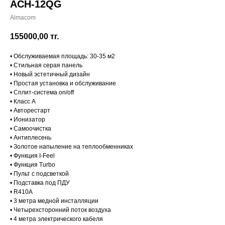
ACH-12QG
Almacom
155000,00
тг.
• Обслуживаемая площадь: 30-35 м2
• Стильная серая панель
• Новый эстетичный дизайн
• Простая установка и обслуживание
• Сплит-система on/off
• Класс А
• Авторестарт
• Ионизатор
• Самоочистка
• Антиплесень
• Золотое напыление на теплообменниках
• Функция I-Feel
• Функция Turbo
• Пульт с подсветкой
• Подставка под ПДУ
• R410A
• 3 метра медной инсталляции
• Четырехсторонний поток воздуха
• 4 метра электрического кабеля