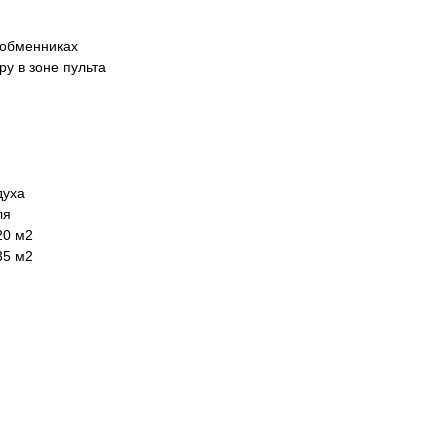
ообменниках
ру в зоне пульта
духа
ля
20 м2
35 м2