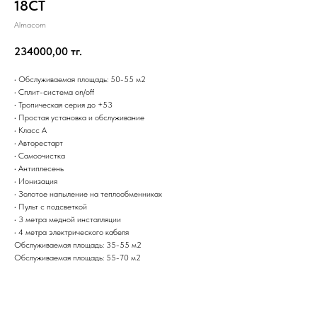
18CT
Almacom
234000,00
тг.
• Обслуживаемая площадь: 50-55 м2
• Сплит-система on/off
• Тропическая серия до +53
• Простая установка и обслуживание
• Класс А
• Авторестарт
• Самоочистка
• Антиплесень
• Ионизация
• Золотое напыление на теплообменниках
• Пульт с подсветкой
• 3 метра медной инсталляции
• 4 метра электрического кабеля
Обслуживаемая площадь: 35-55 м2
Обслуживаемая площадь: 55-70 м2