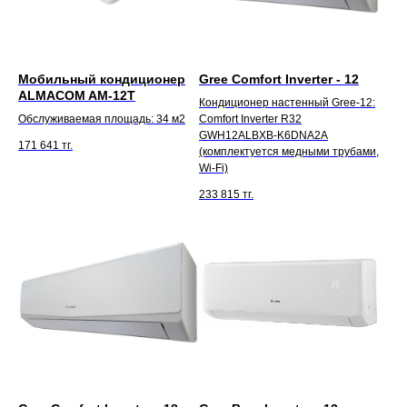
Мобильный кондиционер
Gree Comfort Inverter - 12
ALMACOM AM-12T
Кондиционер настенный Gree-12:
Обслуживаемая площадь: 34 м2
Comfort Inverter R32
GWH12ALBXB-K6DNA2A
171 641
тг.
(комплектуется медными трубами,
Wi-Fi)
233 815
тг.