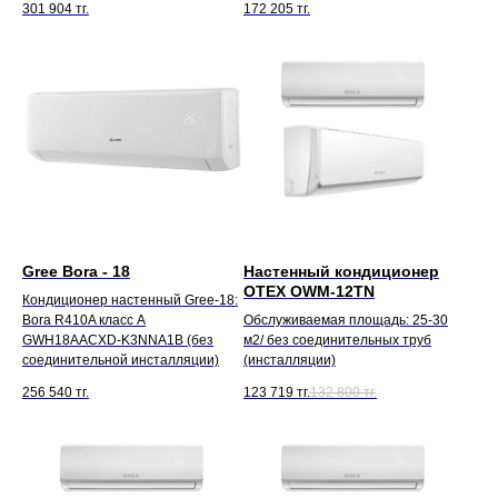
301 904
тг.
172 205
тг.
Gree Bora - 18
Настенный кондиционер
OTEX OWM-12TN
Кондиционер настенный Gree-18:
Bora R410A класс A
Обслуживаемая площадь: 25-30
GWH18AACXD-K3NNA1B (без
м2/ без соединительных труб
соединительной инсталляции)
(инсталляции)
256 540
тг.
123 719
тг.
132 800
тг.